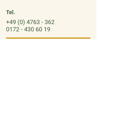
Tel.
+49 (0) 4763 - 362
0172 - 430 60 19
Kontaktieren Sie uns
Adresse
Hindenburgstraße 18
27442 Gnarrenburg
tagespflege-eulennest@web.de
Sie erreichen uns:
Montag - Freitag: