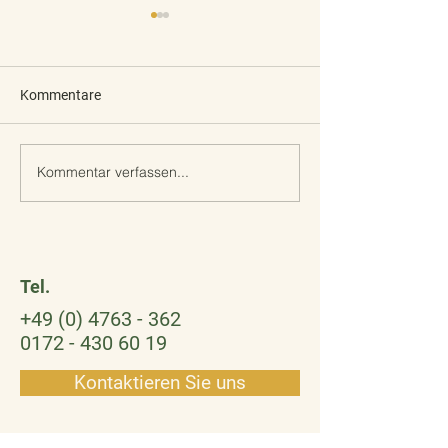
Kommentare
Kommentar verfassen...
Liebe Unterstützer des
Ein Weihnachtswi
Eulrnnestes
Geschichten
Tel.
+49 (0) 4763 - 362
0172 - 430 60 19
Kontaktieren Sie uns