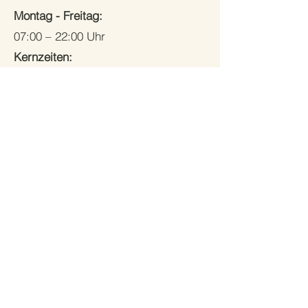
Montag - Freitag:
07:00 – 22:00 Uhr
Kernzeiten:
von 08:00 bis 15:30 Uhr
Samstags und feiertags nach Bedarf
Impressum
Datenschutz
© 2026 Tagespflege Eulennest in Gnarrenburg