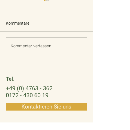
Kommentare
Kommentar verfassen...
Liebe Unterstützer des
Ein Weihnachtswi
Eulrnnestes
Geschichten
Tel.
+49 (0) 4763 - 362
0172 - 430 60 19
Kontaktieren Sie uns