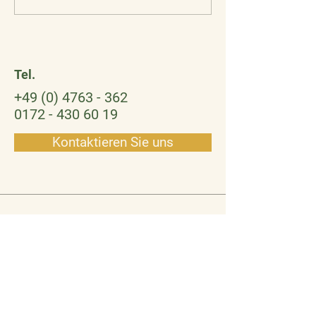
Eulrnnestes
Geschichten
Tel.
+49 (0) 4763 - 362
0172 - 430 60 19
Kontaktieren Sie uns
Adresse
Hindenburgstraße 18
27442 Gnarrenburg
tagespflege-eulennest@web.de