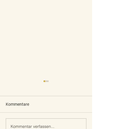
Kommentare
Kommentar verfassen...
Liebe Unterstützer des
Ein Weihnachtswi