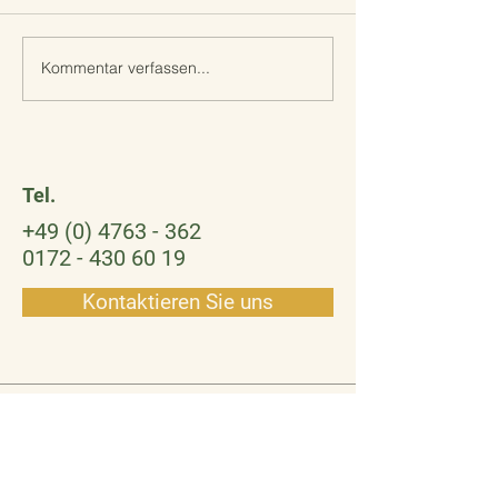
Kommentar verfassen...
Liebe Unterstützer des
Ein Weihnachtswi
Eulrnnestes
Geschichten
Tel.
+49 (0) 4763 - 362
0172 - 430 60 19
Kontaktieren Sie uns
Adresse
Hindenburgstraße 18